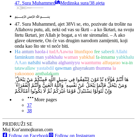
47. Sura Muhammed
Medinska sura
/
38 ajeta
﷽
47. Sura Muhammed, ajet 38
Vi se, eto, pozivate da trošite na
Allahovu putu, ali, neki od vas su škrti – a ko škrtari, na svoju
štetu škrtari, jer Allah je bogat, a vi ste siromašni. – A ako
glave okrenete, On će vas drugim narodom zamijeniti, koji
onda kao što ste vi neće biti.
Ha
antum
haola-i
tudAAawna
litunfiqoo
fee
sabeeli
Allahi
faminkum
man
yabkhalu
waman
yabkhal
fa-innama
yabkhalu
AAan
nafsihi
wallahu
alghaniyyu
waantumu
alfuqarao
wa-in
tatawallaw
yastabdil
qawman
ghayrakum
thumma
la
yakoonoo
amthalakum
هَا أَنْتُمْ هَٰؤُلَاءِ تُدْعَوْنَ لِتُنْفِقُوا فِي سَبِيلِ اللَّهِ فَمِنْكُمْ مَنْ يَبْخَلُ ۖ
وَمَنْ يَبْخَلْ فَإِنَّمَا يَبْخَلُ عَنْ نَفْسِهِ ۚ وَاللَّهُ الْغَنِيُّ وَأَنْتُمُ الْفُقَرَاءُ ۚ
وَإِنْ تَتَوَلَّوْا يَسْتَبْدِلْ قَوْمًا غَيْرَكُمْ ثُمَّ لَا يَكُونُوا أَمْثَالَكُمْ
More pages
37
38
PRIDRUŽI SE
Moj Kur'an
mojkuran.com
Follow on Facebook
Follow on Instagram