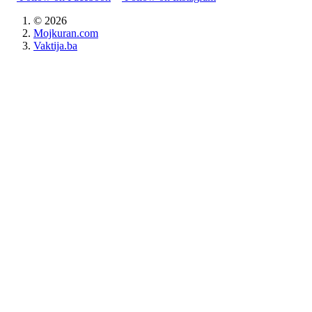
©
2026
Mojkuran.com
Vaktija.ba