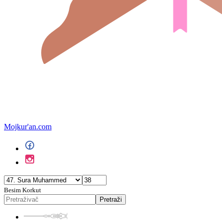
Mojkur'an.com
Besim Korkut
Pretraži