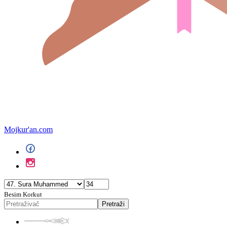
Mojkur'an.com
Besim Korkut
Pretraži