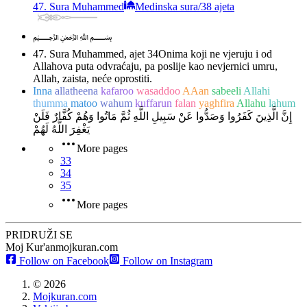
47. Sura Muhammed
Medinska sura
/
38 ajeta
﷽
47. Sura Muhammed, ajet 34
Onima koji ne vjeruju i od
Allahova puta odvraćaju, pa poslije kao nevjernici umru,
Allah, zaista, neće oprostiti.
Inna
allatheena
kafaroo
wasaddoo
AAan
sabeeli
Allahi
thumma
matoo
wahum
kuffarun
falan
yaghfira
Allahu
lahum
إِنَّ الَّذِينَ كَفَرُوا وَصَدُّوا عَنْ سَبِيلِ اللَّهِ ثُمَّ مَاتُوا وَهُمْ كُفَّارٌ فَلَنْ
يَغْفِرَ اللَّهُ لَهُمْ
More pages
33
34
35
More pages
PRIDRUŽI SE
Moj Kur'an
mojkuran.com
Follow on Facebook
Follow on Instagram
©
2026
Mojkuran.com