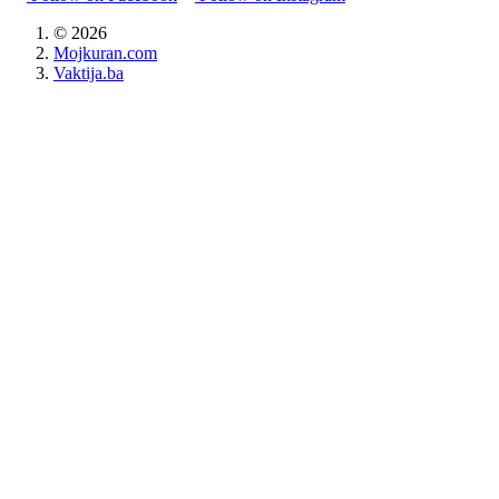
©
2026
Mojkuran.com
Vaktija.ba