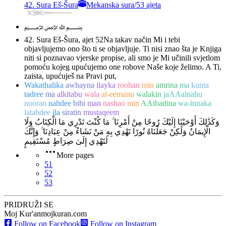
42. Sura Eš-Šura
Mekanska sura
/
53 ajeta
﷽
42. Sura Eš-Šura, ajet 52
Na takav način Mi i tebi
objavljujemo ono što ti se objavljuje. Ti nisi znao šta je Knjiga
niti si poznavao vjerske propise, ali smo je Mi učinili svjetlom
pomoću kojeg upućujemo one robove Naše koje želimo. A Ti,
zaista, upućuješ na Pravi put,
Wakathalika
awhayna
ilayka
roohan
min
amrina
ma
kunta
tadree
ma
alkitabu
wala
al-eemanu
walakin
jaAAalnahu
nooran
nahdee
bihi
man
nashao
min
AAibadina
wa-innaka
latahdee
ila
siratin
mustaqeem
وَكَذَٰلِكَ أَوْحَيْنَا إِلَيْكَ رُوحًا مِنْ أَمْرِنَا ۚ مَا كُنْتَ تَدْرِي مَا الْكِتَابُ وَلَا
الْإِيمَانُ وَلَٰكِنْ جَعَلْنَاهُ نُورًا نَهْدِي بِهِ مَنْ نَشَاءُ مِنْ عِبَادِنَا ۚ وَإِنَّكَ
لَتَهْدِي إِلَىٰ صِرَاطٍ مُسْتَقِيمٍ
More pages
51
52
53
PRIDRUŽI SE
Moj Kur'an
mojkuran.com
Follow on Facebook
Follow on Instagram