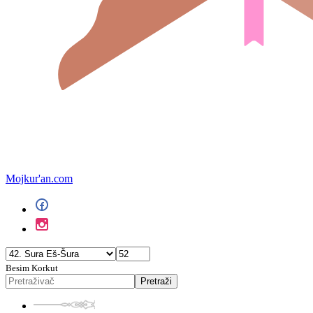
Mojkur'an.com
Besim Korkut
Pretraži