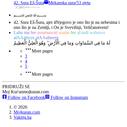
42. Sura Eš-Šura
Mekanska sura
/
53 ajeta
﷽
42. Sura Eš-Šura, ajet 4
Njegovo je ono što je na nebesima i
ono što je na Zemlji, i On je Svevišnji, Veličanstveni!
Lahu
ma
fee
assamawati
wama
fee
al-ardi
wahuwa
alAAaliyyu
alAAatheem
لَهُ مَا فِي السَّمَاوَاتِ وَمَا فِي الْأَرْضِ ۖ وَهُوَ الْعَلِيُّ الْعَظِيمُ
More pages
3
4
5
More pages
PRIDRUŽI SE
Moj Kur'an
mojkuran.com
Follow on Facebook
Follow on Instagram
©
2026
Mojkuran.com
Vaktija.ba