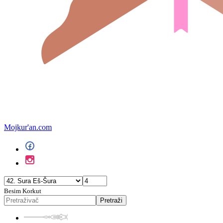
Mojkur'an.com
Besim Korkut
Pretraži