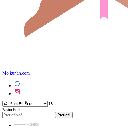
Mojkur'an.com
Besim Korkut
Pretraži