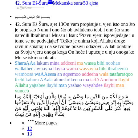
42. Sura Eš-Šura
Mekanska sura
/
53 ajeta
﷽
42. Sura Eš-Šura, ajet 13
On vam propisuje u vjeri isto ono što
je propisao Nuhu i ono što objavljujemo tebi, i ono što smo
naredili Ibrahimu i Musau i Isau: 'Pravu vjeru ispovijedajte i u
tome se ne podvajajte!' Teško je onima koji Allahu druge
ravnim smatraju da se tvome pozivu odazovu. Allah odabire
za Svoju vjeru onoga koga On hoće i upućuje u nju onoga ko
Mu se iskreno obrati.
SharaAAa
lakum
mina
addeeni
ma
wassa
bihi
noohan
wallathee
awhayna
ilayka
wama
wassayna
bihi
ibraheema
wamoosa
waAAeesa
an
aqeemoo
addeena
wala
tatafarraqoo
feehi
kabura
AAala
almushrikeena
ma
tadAAoohum
ilayhi
Allahu
yajtabee
ilayhi
man
yashao
wayahdee
ilayhi
man
yuneeb
شَرَعَ لَكُمْ مِنَ الدِّينِ مَا وَصَّىٰ بِهِ نُوحًا وَالَّذِي أَوْحَيْنَا إِلَيْكَ وَمَا
وَصَّيْنَا بِهِ إِبْرَاهِيمَ وَمُوسَىٰ وَعِيسَىٰ ۖ أَنْ أَقِيمُوا الدِّينَ وَلَا تَتَفَرَّقُوا
فِيهِ ۚ كَبُرَ عَلَى الْمُشْرِكِينَ مَا تَدْعُوهُمْ إِلَيْهِ ۚ اللَّهُ يَجْتَبِي إِلَيْهِ مَنْ
يَشَاءُ وَيَهْدِي إِلَيْهِ مَنْ يُنِيبُ
More pages
12
13