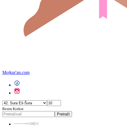
Mojkur'an.com
Besim Korkut
Pretraži