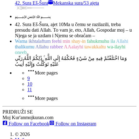
42. Sura Eš-Šura
Mekanska sura
/
53 ajeta
﷽
42. Sura Eš-Šura, ajet 10
Ma u čemu se razilazili, treba
presudu dati Allah. To vam je, eto, Allah, Gospodar moj – u
Njega se ja uzdam i Njemu se obraćam –
Wama
ikhtalaftum
feehi
min
shay-in
fahukmuhu
ila
Allahi
thalikumu
Allahu
rabbee
AAalayhi
tawakkaltu
wa-ilayhi
oneeb
وَمَا اخْتَلَفْتُمْ فِيهِ مِنْ شَيْءٍ فَحُكْمُهُ إِلَى اللَّهِ ۚ ذَٰلِكُمُ اللَّهُ رَبِّي
عَلَيْهِ تَوَكَّلْتُ وَإِلَيْهِ أُنِيبُ
More pages
9
10
11
More pages
PRIDRUŽI SE
Moj Kur'an
mojkuran.com
Follow on Facebook
Follow on Instagram
©
2026