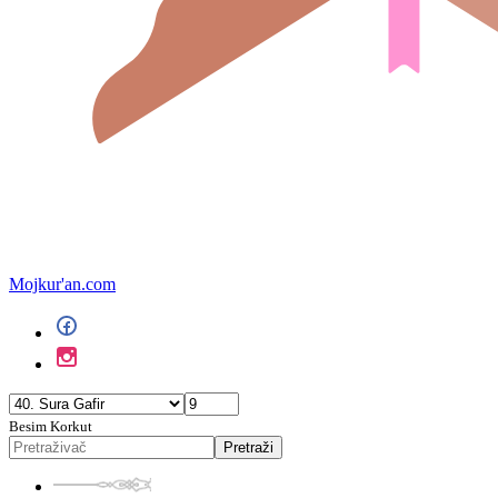
Mojkur'an.com
Besim Korkut
Pretraži