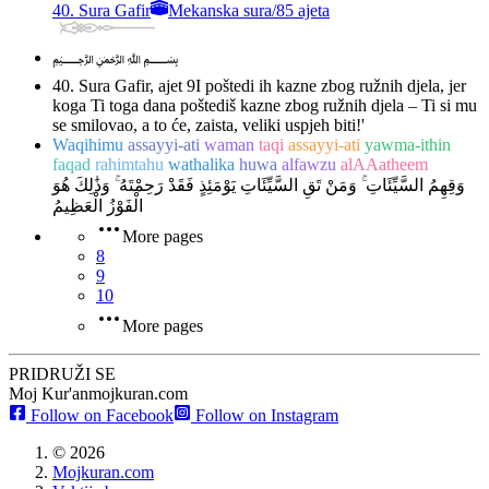
40. Sura Gafir
Mekanska sura
/
85 ajeta
﷽
40. Sura Gafir, ajet 9
I poštedi ih kazne zbog ružnih djela, jer
koga Ti toga dana poštediš kazne zbog ružnih djela – Ti si mu
se smilovao, a to će, zaista, veliki uspjeh biti!'
Waqihimu
assayyi-ati
waman
taqi
assayyi-ati
yawma-ithin
faqad
rahimtahu
wathalika
huwa
alfawzu
alAAatheem
وَقِهِمُ السَّيِّئَاتِ ۚ وَمَنْ تَقِ السَّيِّئَاتِ يَوْمَئِذٍ فَقَدْ رَحِمْتَهُ ۚ وَذَٰلِكَ هُوَ
الْفَوْزُ الْعَظِيمُ
More pages
8
9
10
More pages
PRIDRUŽI SE
Moj Kur'an
mojkuran.com
Follow on Facebook
Follow on Instagram
©
2026
Mojkuran.com