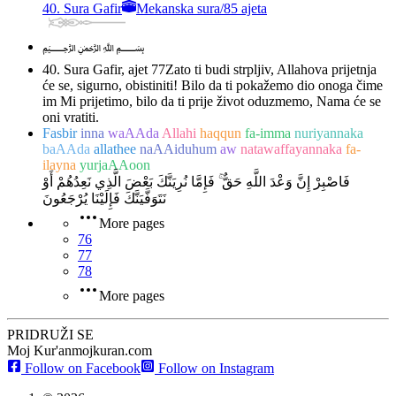
40. Sura Gafir
Mekanska sura
/
85 ajeta
﷽
40. Sura Gafir, ajet 77
Zato ti budi strpljiv, Allahova prijetnja
će se, sigurno, obistiniti! Bilo da ti pokažemo dio onoga čime
im Mi prijetimo, bilo da ti prije život oduzmemo, Nama će se
oni vratiti.
Fasbir
inna
waAAda
Allahi
haqqun
fa-imma
nuriyannaka
baAAda
allathee
naAAiduhum
aw
natawaffayannaka
fa-
ilayna
yurjaAAoon
فَاصْبِرْ إِنَّ وَعْدَ اللَّهِ حَقٌّ ۚ فَإِمَّا نُرِيَنَّكَ بَعْضَ الَّذِي نَعِدُهُمْ أَوْ
نَتَوَفَّيَنَّكَ فَإِلَيْنَا يُرْجَعُونَ
More pages
76
77
78
More pages
PRIDRUŽI SE
Moj Kur'an
mojkuran.com
Follow on Facebook
Follow on Instagram