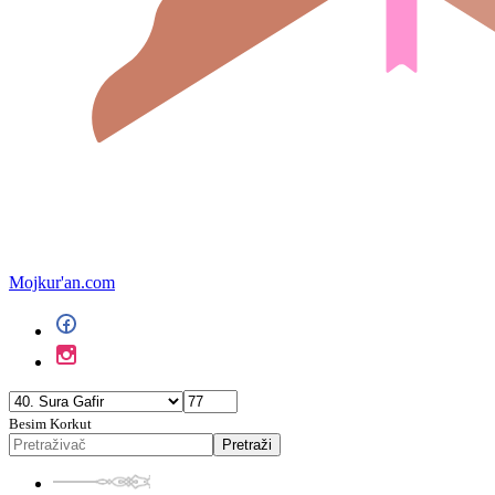
Mojkur'an.com
Besim Korkut
Pretraži