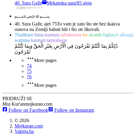
40. Sura Gafir
Mekanska sura
/
85 ajeta
﷽
40. Sura Gafir, ajet 75
To vam je zato što ste bez ikakva
osnova na Zemlji bahati bili i što ste likovali.
Thalikum
bima
kuntum
tafrahoona
fee
al-ardi
bighayri
alhaqqi
wabima
kuntum
tamrahoon
ذَٰلِكُمْ بِمَا كُنْتُمْ تَفْرَحُونَ فِي الْأَرْضِ بِغَيْرِ الْحَقِّ وَبِمَا كُنْتُمْ
تَمْرَحُونَ
More pages
74
75
76
More pages
PRIDRUŽI SE
Moj Kur'an
mojkuran.com
Follow on Facebook
Follow on Instagram
©
2026
Mojkuran.com
Vaktija.ba