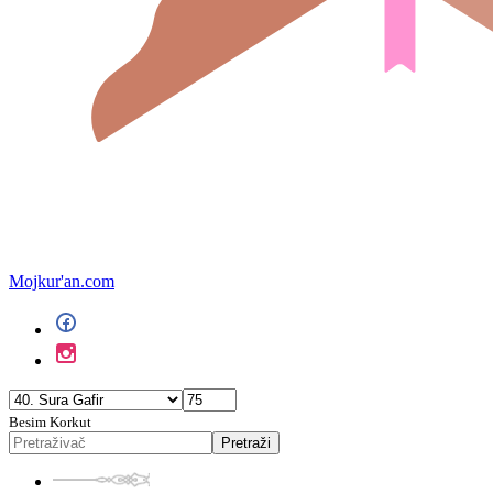
Mojkur'an.com
Besim Korkut
Pretraži