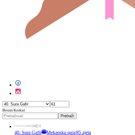
Besim Korkut
Pretraži
40. Sura Gafir
Mekanska sura
/
85 ajeta