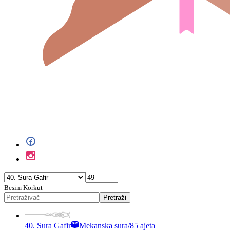
Besim Korkut
Pretraži
40. Sura Gafir
Mekanska sura
/
85 ajeta