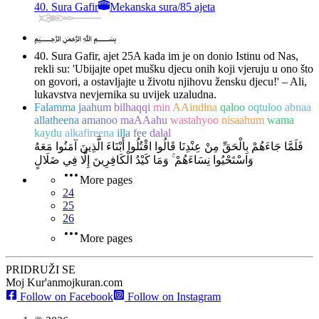
40. Sura Gafir
Mekanska sura
/
85 ajeta
﷽
40. Sura Gafir, ajet 25
A kada im je on donio Istinu od Nas,
rekli su: 'Ubijajte opet mušku djecu onih koji vjeruju u ono što
on govori, a ostavljajte u životu njihovu žensku djecu!' – Ali,
lukavstva nevjernika su uvijek uzaludna.
Falamma
jaahum
bilhaqqi
min
AAindina
qaloo
oqtuloo
abnaa
allatheena
amanoo
maAAahu
wastahyoo
nisaahum
wama
kaydu
alkafireena
illa
fee
dalal
فَلَمَّا جَاءَهُمْ بِالْحَقِّ مِنْ عِنْدِنَا قَالُوا اقْتُلُوا أَبْنَاءَ الَّذِينَ آمَنُوا مَعَهُ
وَاسْتَحْيُوا نِسَاءَهُمْ ۚ وَمَا كَيْدُ الْكَافِرِينَ إِلَّا فِي ضَلَالٍ
More pages
24
25
26
More pages
PRIDRUŽI SE
Moj Kur'an
mojkuran.com
Follow on Facebook
Follow on Instagram