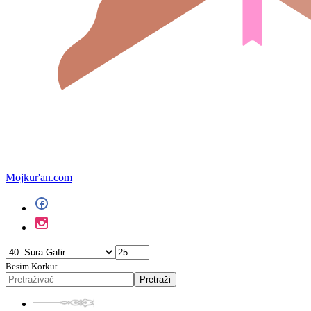
Mojkur'an.com
Besim Korkut
Pretraži