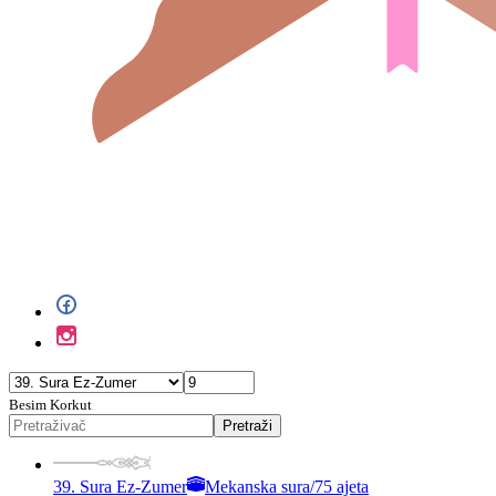
Besim Korkut
Pretraži
39. Sura Ez-Zumer
Mekanska sura
/
75 ajeta