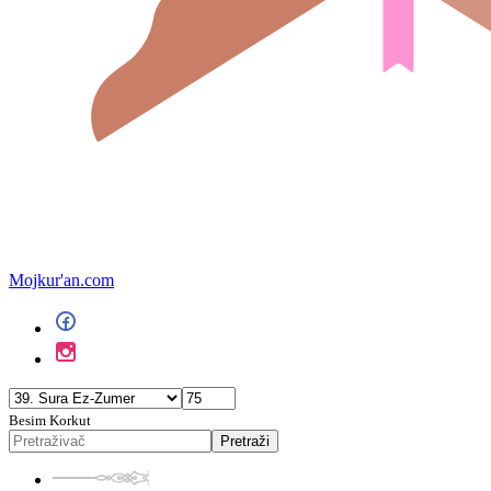
Mojkur'an.com
Besim Korkut
Pretraži