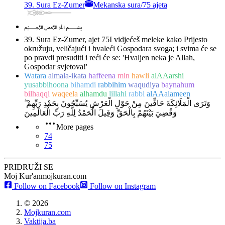
39. Sura Ez-Zumer
Mekanska sura
/
75 ajeta
﷽
39. Sura Ez-Zumer, ajet 75
I vidjećeš meleke kako Prijesto
okružuju, veličajući i hvaleći Gospodara svoga; i svima će se
po pravdi presuditi i reći će se: 'Hvaljen neka je Allah,
Gospodar svjetova!'
Watara
almala-ikata
haffeena
min
hawli
alAAarshi
yusabbihoona
bihamdi
rabbihim
waqudiya
baynahum
bilhaqqi
waqeela
alhamdu
lillahi
rabbi
alAAalameen
وَتَرَى الْمَلَائِكَةَ حَافِّينَ مِنْ حَوْلِ الْعَرْشِ يُسَبِّحُونَ بِحَمْدِ رَبِّهِمْ ۖ
وَقُضِيَ بَيْنَهُمْ بِالْحَقِّ وَقِيلَ الْحَمْدُ لِلَّهِ رَبِّ الْعَالَمِينَ
More pages
74
75
PRIDRUŽI SE
Moj Kur'an
mojkuran.com
Follow on Facebook
Follow on Instagram
©
2026
Mojkuran.com
Vaktija.ba