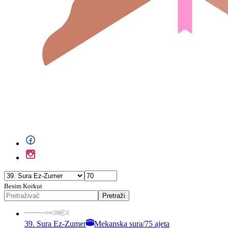
Besim Korkut
Pretraži
39. Sura Ez-Zumer
Mekanska sura
/
75 ajeta