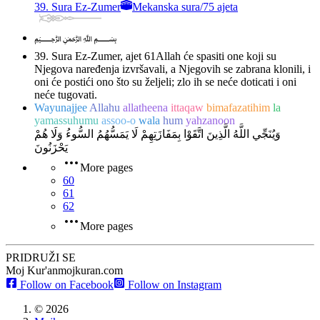
39. Sura Ez-Zumer
Mekanska sura
/
75 ajeta
﷽
39. Sura Ez-Zumer, ajet 61
Allah će spasiti one koji su
Njegova naređenja izvršavali, a Njegovih se zabrana klonili, i
oni će postići ono što su željeli; zlo ih se neće doticati i oni
neće tugovati.
Wayunajjee
Allahu
allatheena
ittaqaw
bimafazatihim
la
yamassuhumu
assoo-o
wala
hum
yahzanoon
وَيُنَجِّي اللَّهُ الَّذِينَ اتَّقَوْا بِمَفَازَتِهِمْ لَا يَمَسُّهُمُ السُّوءُ وَلَا هُمْ
يَحْزَنُونَ
More pages
60
61
62
More pages
PRIDRUŽI SE
Moj Kur'an
mojkuran.com
Follow on Facebook
Follow on Instagram
©
2026