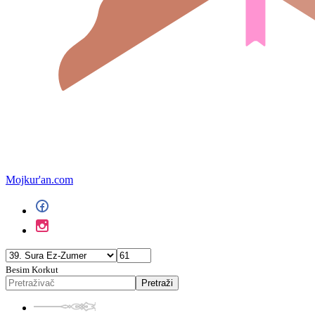
Mojkur'an.com
Besim Korkut
Pretraži