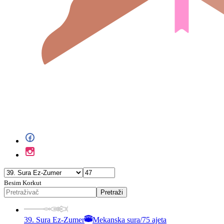
Besim Korkut
Pretraži
39. Sura Ez-Zumer
Mekanska sura
/
75 ajeta