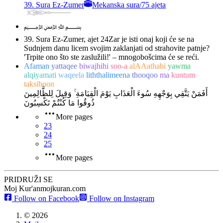
39. Sura Ez-Zumer
Mekanska sura
/
75 ajeta
﷽
39. Sura Ez-Zumer, ajet 24
Zar je isti onaj koji će se na
Sudnjem danu licem svojim zaklanjati od strahovite patnje?
'Trpite ono što ste zaslužili!' – mnogobošcima će se reći.
Afaman
yattaqee
biwajhihi
soo-a
alAAathabi
yawma
alqiyamati
waqeela
liththalimeena
thooqoo
ma
kuntum
taksiboon
أَفَمَنْ يَتَّقِي بِوَجْهِهِ سُوءَ الْعَذَابِ يَوْمَ الْقِيَامَةِ ۚ وَقِيلَ لِلظَّالِمِينَ
ذُوقُوا مَا كُنْتُمْ تَكْسِبُونَ
More pages
23
24
25
More pages
PRIDRUŽI SE
Moj Kur'an
mojkuran.com
Follow on Facebook
Follow on Instagram
©
2026