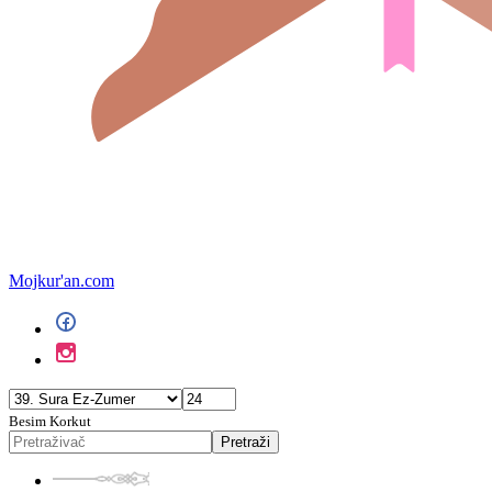
Mojkur'an.com
Besim Korkut
Pretraži