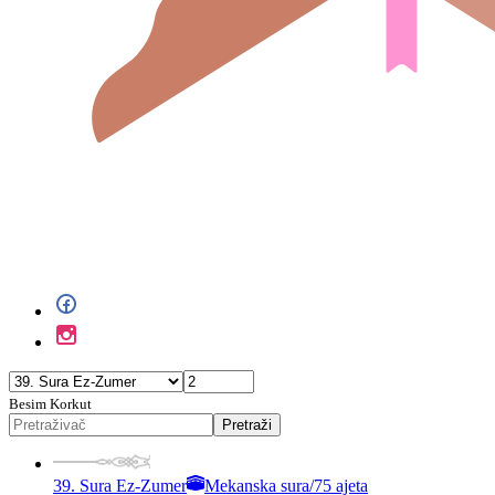
Besim Korkut
Pretraži
39. Sura Ez-Zumer
Mekanska sura
/
75 ajeta