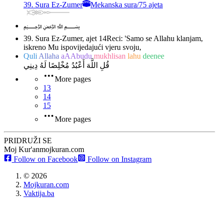
39. Sura Ez-Zumer
Mekanska sura
/
75 ajeta
﷽
39. Sura Ez-Zumer, ajet 14
Reci: 'Samo se Allahu klanjam,
iskreno Mu ispovijedajući vjeru svoju,
Quli
Allaha
aAAbudu
mukhlisan
lahu
deenee
قُلِ اللَّهَ أَعْبُدُ مُخْلِصًا لَهُ دِينِي
More pages
13
14
15
More pages
PRIDRUŽI SE
Moj Kur'an
mojkuran.com
Follow on Facebook
Follow on Instagram
©
2026
Mojkuran.com
Vaktija.ba