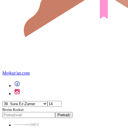
Mojkur'an.com
Besim Korkut
Pretraži