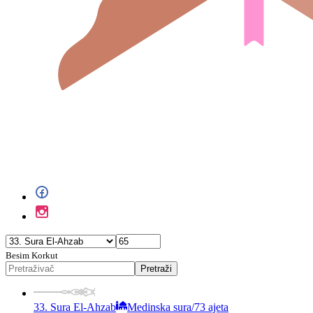
Besim Korkut
Pretraži
33. Sura El-Ahzab
Medinska sura
/
73 ajeta