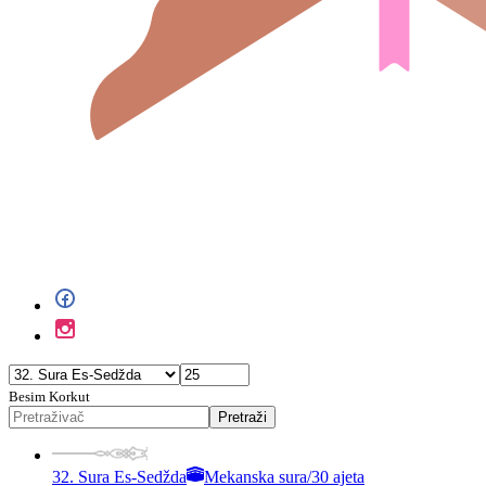
Besim Korkut
Pretraži
32. Sura Es-Sedžda
Mekanska sura
/
30 ajeta