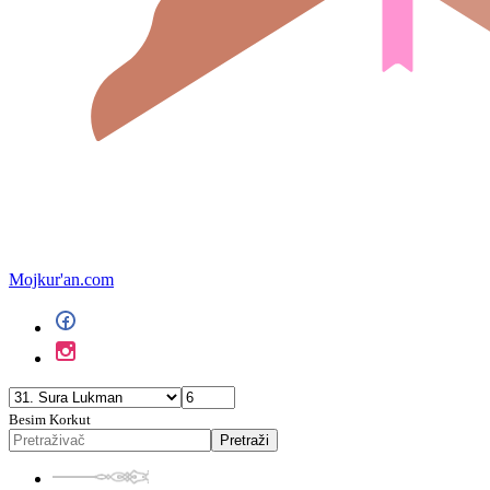
Mojkur'an.com
Besim Korkut
Pretraži