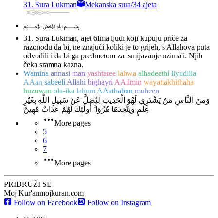
31. Sura Lukman
Mekanska sura
/
34 ajeta
﷽
31. Sura Lukman, ajet 6
Ima ljudi koji kupuju priče za
razonodu da bi, ne znajući koliki je to grijeh, s Allahova puta
odvodili i da bi ga predmetom za ismijavanje uzimali. Njih
čeka sramna kazna.
Wamina
annasi
man
yashtaree
lahwa
alhadeethi
liyudilla
AAan
sabeeli
Allahi
bighayri
AAilmin
wayattakhithaha
huzuwan
ola-ika
lahum
AAathabun
muheen
وَمِنَ النَّاسِ مَنْ يَشْتَرِي لَهْوَ الْحَدِيثِ لِيُضِلَّ عَنْ سَبِيلِ اللَّهِ بِغَيْرِ
عِلْمٍ وَيَتَّخِذَهَا هُزُوًا ۚ أُولَٰئِكَ لَهُمْ عَذَابٌ مُهِينٌ
More pages
5
6
7
More pages
PRIDRUŽI SE
Moj Kur'an
mojkuran.com
Follow on Facebook
Follow on Instagram