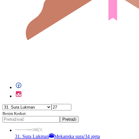
Besim Korkut
Pretraži
31. Sura Lukman
Mekanska sura
/
34 ajeta