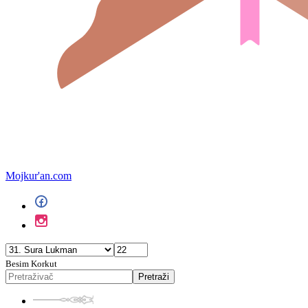
Mojkur'an.com
Besim Korkut
Pretraži