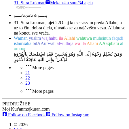
31. Sura Lukman
Mekanska sura
/
34 ajeta
﷽
31. Sura Lukman, ajet 22
Onaj ko se sasvim preda Allahu, a
uz to čini dobra djela, uhvatio se za najčvršću vezu. Allahu se
na koncu sve vraća.
Waman
yuslim
wajhahu
ila
Allahi
wahuwa
muhsinun
faqadi
istamsaka
bilAAurwati
alwuthqa
wa-ila
Allahi
AAaqibatu
al-
omoor
وَمَنْ يُسْلِمْ وَجْهَهُ إِلَى اللَّهِ وَهُوَ مُحْسِنٌ فَقَدِ اسْتَمْسَكَ بِالْعُرْوَةِ
الْوُثْقَىٰ ۗ وَإِلَى اللَّهِ عَاقِبَةُ الْأُمُورِ
More pages
21
22
23
More pages
PRIDRUŽI SE
Moj Kur'an
mojkuran.com
Follow on Facebook
Follow on Instagram
©
2026