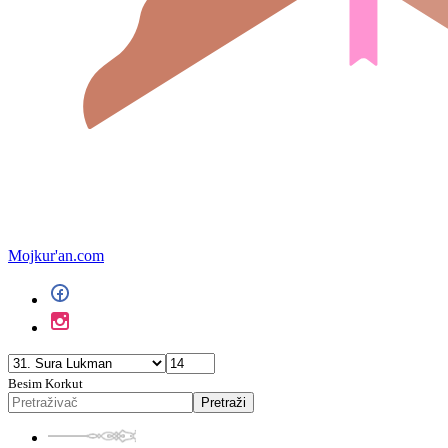
Mojkur'an.com
Besim Korkut
Pretraži