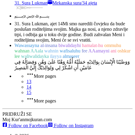
31. Sura Lukman
Mekanska sura
/
34 ajeta
﷽
31. Sura Lukman, ajet 14
Mi smo naredili čovjeku da bude
poslušan roditeljima svojim. Majka ga nosi, a njeno zdravlje
trpi, i odbija ga u toku dvije godine. Budi zahvalan Meni i
roditeljima svojim, Meni će se svi vratiti.
Wawassayna
al-insana
biwalidayhi
hamalat-hu
ommuhu
wahnan
AAala
wahnin
wafisaluhu
fee
AAamayni
ani
oshkur
lee
waliwalidayka
ilayya
almaseer
وَوَصَّيْنَا الْإِنْسَانَ بِوَالِدَيْهِ حَمَلَتْهُ أُمُّهُ وَهْنًا عَلَىٰ وَهْنٍ وَفِصَالُهُ فِي
عَامَيْنِ أَنِ اشْكُرْ لِي وَلِوَالِدَيْكَ إِلَيَّ الْمَصِيرُ
More pages
13
14
15
More pages
PRIDRUŽI SE
Moj Kur'an
mojkuran.com
Follow on Facebook
Follow on Instagram