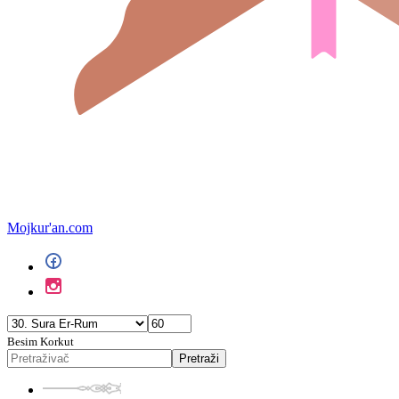
Mojkur'an.com
Besim Korkut
Pretraži