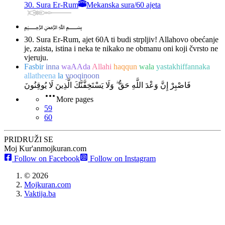
30. Sura Er-Rum
Mekanska sura
/
60 ajeta
﷽
30. Sura Er-Rum, ajet 60
A ti budi strpljiv! Allahovo obećanje
je, zaista, istina i neka te nikako ne obmanu oni koji čvrsto ne
vjeruju.
Fasbir
inna
waAAda
Allahi
haqqun
wala
yastakhiffannaka
allatheena
la
yooqinoon
فَاصْبِرْ إِنَّ وَعْدَ اللَّهِ حَقٌّ ۖ وَلَا يَسْتَخِفَّنَّكَ الَّذِينَ لَا يُوقِنُونَ
More pages
59
60
PRIDRUŽI SE
Moj Kur'an
mojkuran.com
Follow on Facebook
Follow on Instagram
©
2026
Mojkuran.com
Vaktija.ba