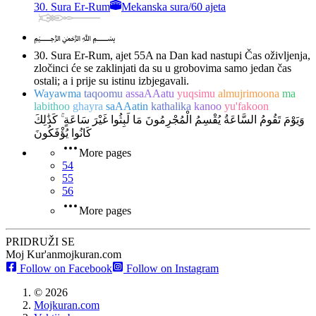
30. Sura Er-Rum
Mekanska sura
/
60 ajeta
﷽
30. Sura Er-Rum, ajet 55
A na Dan kad nastupi Čas oživljenja,
zločinci će se zaklinjati da su u grobovima samo jedan čas
ostali; a i prije su istinu izbjegavali.
Wayawma
taqoomu
assaAAatu
yuqsimu
almujrimoona
ma
labithoo
ghayra
saAAatin
kathalika
kanoo
yu'fakoon
وَيَوْمَ تَقُومُ السَّاعَةُ يُقْسِمُ الْمُجْرِمُونَ مَا لَبِثُوا غَيْرَ سَاعَةٍ ۚ كَذَٰلِكَ
كَانُوا يُؤْفَكُونَ
More pages
54
55
56
More pages
PRIDRUŽI SE
Moj Kur'an
mojkuran.com
Follow on Facebook
Follow on Instagram
©
2026
Mojkuran.com