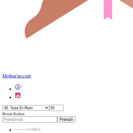
Mojkur'an.com
Besim Korkut
Pretraži