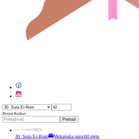
Besim Korkut
Pretraži
30. Sura Er-Rum
Mekanska sura
/
60 ajeta