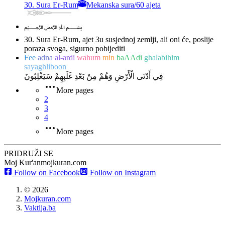
30. Sura Er-Rum
Mekanska sura
/
60 ajeta
﷽
30. Sura Er-Rum, ajet 3
u susjednoj zemlji, ali oni će, poslije
poraza svoga, sigurno pobijediti
Fee
adna
al-ardi
wahum
min
baAAdi
ghalabihim
sayaghliboon
فِي أَدْنَى الْأَرْضِ وَهُمْ مِنْ بَعْدِ غَلَبِهِمْ سَيَغْلِبُونَ
More pages
2
3
4
More pages
PRIDRUŽI SE
Moj Kur'an
mojkuran.com
Follow on Facebook
Follow on Instagram
©
2026
Mojkuran.com
Vaktija.ba