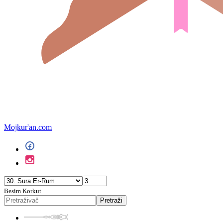
Mojkur'an.com
Besim Korkut
Pretraži