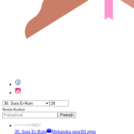
Besim Korkut
Pretraži
30. Sura Er-Rum
Mekanska sura
/
60 ajeta