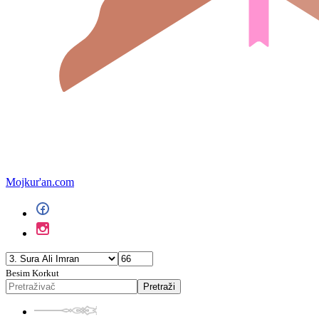
Mojkur'an.com
Besim Korkut
Pretraži