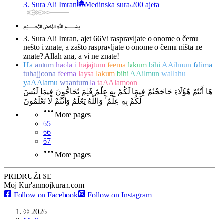
3. Sura Ali Imran
Medinska sura
/
200 ajeta
﷽
3. Sura Ali Imran, ajet 66
Vi raspravljate o onome o čemu
nešto i znate, a zašto raspravljate o onome o čemu ništa ne
znate? Allah zna, a vi ne znate!
Ha
antum
haola-i
hajajtum
feema
lakum
bihi
AAilmun
falima
tuhajjoona
feema
laysa
lakum
bihi
AAilmun
wallahu
yaAAlamu
waantum
la
taAAlamoon
هَا أَنْتُمْ هَٰؤُلَاءِ حَاجَجْتُمْ فِيمَا لَكُمْ بِهِ عِلْمٌ فَلِمَ تُحَاجُّونَ فِيمَا لَيْسَ
لَكُمْ بِهِ عِلْمٌ ۚ وَاللَّهُ يَعْلَمُ وَأَنْتُمْ لَا تَعْلَمُونَ
More pages
65
66
67
More pages
PRIDRUŽI SE
Moj Kur'an
mojkuran.com
Follow on Facebook
Follow on Instagram
©
2026