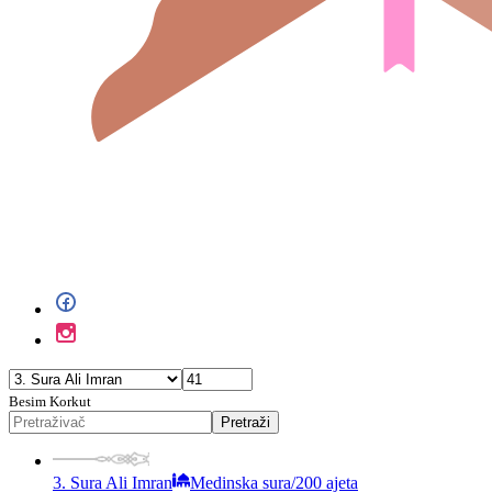
Besim Korkut
Pretraži
3. Sura Ali Imran
Medinska sura
/
200 ajeta