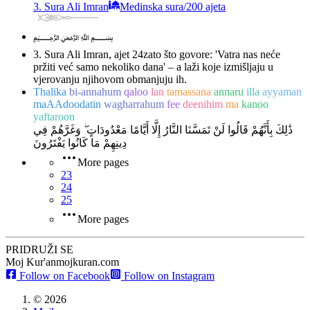
3. Sura Ali Imran
Medinska sura
/
200 ajeta
﷽
3. Sura Ali Imran, ajet 24
zato što govore: 'Vatra nas neće
pržiti već samo nekoliko dana' – a laži koje izmišljaju u
vjerovanju njihovom obmanjuju ih.
Thalika
bi-annahum
qaloo
lan
tamassana
annaru
illa
ayyaman
maAAdoodatin
wagharrahum
fee
deenihim
ma
kanoo
yaftaroon
ذَٰلِكَ بِأَنَّهُمْ قَالُوا لَنْ تَمَسَّنَا النَّارُ إِلَّا أَيَّامًا مَعْدُودَاتٍ ۖ وَغَرَّهُمْ فِي
دِينِهِمْ مَا كَانُوا يَفْتَرُونَ
More pages
23
24
25
More pages
PRIDRUŽI SE
Moj Kur'an
mojkuran.com
Follow on Facebook
Follow on Instagram
©
2026