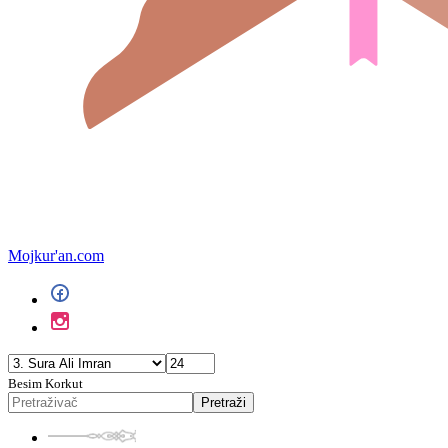
Mojkur'an.com
Besim Korkut
Pretraži