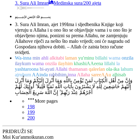
3. Sura Ali Imran
Medinska sura
/
200 ajeta
﷽
3. Sura Ali Imran, ajet 199
Ima i sljedbenika Knjige koji
vjeruju u Allaha i u ono što se objavljuje vama i u ono što je
objavljeno njima, ponizni su prema Allahu, ne zamjenjuju
Allahove riječi za nešto što malo vrijedi; oni će nagradu od
Gospodara njihova dobiti. – Allah će zaista brzo račune
svidjeti.
Wa-inna
min
ahli
alkitabi
laman
yu'minu
billahi
wama
onzila
ilaykum
wama
onzila
ilayhim
khashiAAeena
lillahi
la
yashtaroona
bi-ayati
Allahi
thamanan
qaleelan
ola-ika
lahum
ajruhum
AAinda
rabbihim
inna
Allaha
sareeAAu
alhisab
وَإِنَّ مِنْ أَهْلِ الْكِتَابِ لَمَنْ يُؤْمِنُ بِاللَّهِ وَمَا أُنْزِلَ إِلَيْكُمْ وَمَا أُنْزِلَ
إِلَيْهِمْ خَاشِعِينَ لِلَّهِ لَا يَشْتَرُونَ بِآيَاتِ اللَّهِ ثَمَنًا قَلِيلًا ۗ أُولَٰئِكَ لَهُمْ
أَجْرُهُمْ عِنْدَ رَبِّهِمْ ۗ إِنَّ اللَّهَ سَرِيعُ الْحِسَابِ
More pages
198
199
200
PRIDRUŽI SE
Moj Kur'an
mojkuran.com