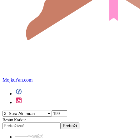
Mojkur'an.com
Besim Korkut
Pretraži