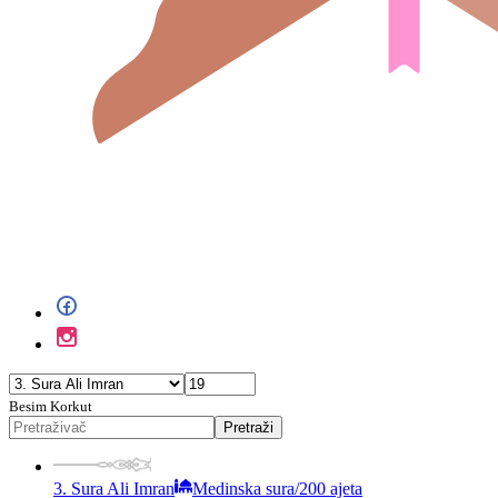
Besim Korkut
Pretraži
3. Sura Ali Imran
Medinska sura
/
200 ajeta