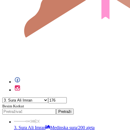
Besim Korkut
Pretraži
3. Sura Ali Imran
Medinska sura
/
200 ajeta