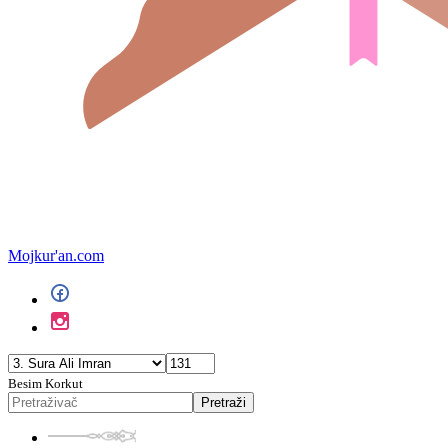
Mojkur'an.com
Besim Korkut
Pretraži