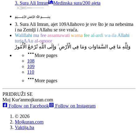
3. Sura Ali Imran
Medinska sura
/
200 ajeta
﷽
3. Sura Ali Imran, ajet 109
Allahovo je sve što je na nebesima
i na Zemlji i Allahu se sve vraća.
Walillahi
ma
fee
assamawati
wama
fee
al-ardi
wa-ila
Allahi
turjaAAu
al-omoor
وَلِلَّهِ مَا فِي السَّمَاوَاتِ وَمَا فِي الْأَرْضِ ۚ وَإِلَى اللَّهِ تُرْجَعُ الْأُمُورُ
More pages
108
109
110
More pages
PRIDRUŽI SE
Moj Kur'an
mojkuran.com
Follow on Facebook
Follow on Instagram
©
2026
Mojkuran.com
Vaktija.ba