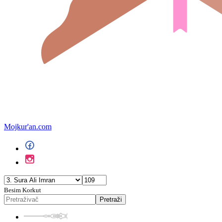
Mojkur'an.com
Besim Korkut
Pretraži