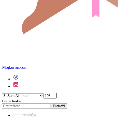
Mojkur'an.com
Besim Korkut
Pretraži