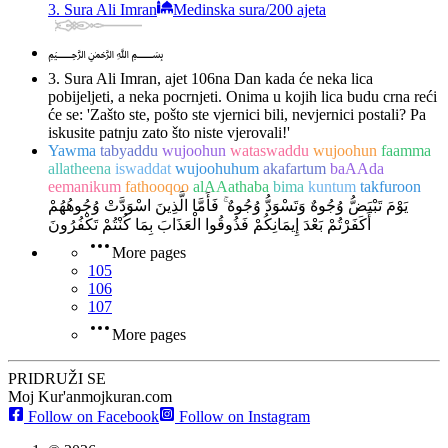
3. Sura Ali Imran
Medinska sura
/
200 ajeta
﷽
3. Sura Ali Imran, ajet 106
na Dan kada će neka lica
pobijeljeti, a neka pocrnjeti. Onima u kojih lica budu crna reći
će se: 'Zašto ste, pošto ste vjernici bili, nevjernici postali? Pa
iskusite patnju zato što niste vjerovali!'
Yawma
tabyaddu
wujoohun
wataswaddu
wujoohun
faamma
allatheena
iswaddat
wujoohuhum
akafartum
baAAda
eemanikum
fathooqoo
alAAathaba
bima
kuntum
takfuroon
يَوْمَ تَبْيَضُّ وُجُوهٌ وَتَسْوَدُّ وُجُوهٌ ۚ فَأَمَّا الَّذِينَ اسْوَدَّتْ وُجُوهُهُمْ
أَكَفَرْتُمْ بَعْدَ إِيمَانِكُمْ فَذُوقُوا الْعَذَابَ بِمَا كُنْتُمْ تَكْفُرُونَ
More pages
105
106
107
More pages
PRIDRUŽI SE
Moj Kur'an
mojkuran.com
Follow on Facebook
Follow on Instagram