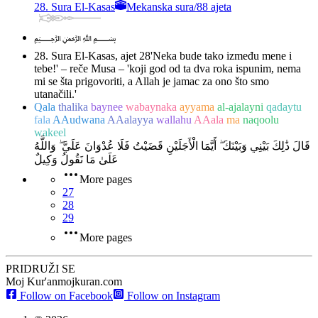
28. Sura El-Kasas
Mekanska sura
/
88 ajeta
﷽
28. Sura El-Kasas, ajet 28
'Neka bude tako između mene i
tebe!' – reče Musa – 'koji god od ta dva roka ispunim, nema
mi se šta prigovoriti, a Allah je jamac za ono što smo
utanačili.'
Qala
thalika
baynee
wabaynaka
ayyama
al-ajalayni
qadaytu
fala
AAudwana
AAalayya
wallahu
AAala
ma
naqoolu
wakeel
قَالَ ذَٰلِكَ بَيْنِي وَبَيْنَكَ ۖ أَيَّمَا الْأَجَلَيْنِ قَضَيْتُ فَلَا عُدْوَانَ عَلَيَّ ۖ وَاللَّهُ
عَلَىٰ مَا نَقُولُ وَكِيلٌ
More pages
27
28
29
More pages
PRIDRUŽI SE
Moj Kur'an
mojkuran.com
Follow on Facebook
Follow on Instagram