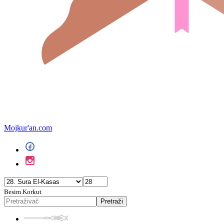
Mojkur'an.com
Besim Korkut
Pretraži