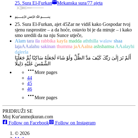
25. Sura El-Furkan
Mekanska sura
/
77 ajeta
﷽
25. Sura El-Furkan, ajet 45
Zar ne vidiš kako Gospodar tvoj
sjenu rasprostire – a da hoće, ostavio bi je da miruje – i kako
smo uredili da na nju Sunce utječe,
Alam
tara
ila
rabbika
kayfa
madda
aththilla
walaw
shaa
lajaAAalahu
sakinan
thumma
jaAAalna
ashshamsa
AAalayhi
daleela
أَلَمْ تَرَ إِلَىٰ رَبِّكَ كَيْفَ مَدَّ الظِّلَّ وَلَوْ شَاءَ لَجَعَلَهُ سَاكِنًا ثُمَّ جَعَلْنَا
الشَّمْسَ عَلَيْهِ دَلِيلًا
More pages
44
45
46
More pages
PRIDRUŽI SE
Moj Kur'an
mojkuran.com
Follow on Facebook
Follow on Instagram
©
2026