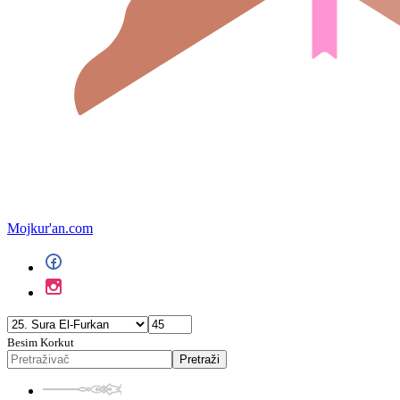
Mojkur'an.com
Besim Korkut
Pretraži