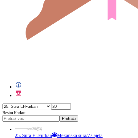
Besim Korkut
Pretraži
25. Sura El-Furkan
Mekanska sura
/
77 ajeta