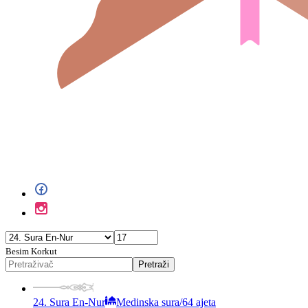
Besim Korkut
Pretraži
24. Sura En-Nur
Medinska sura
/
64 ajeta