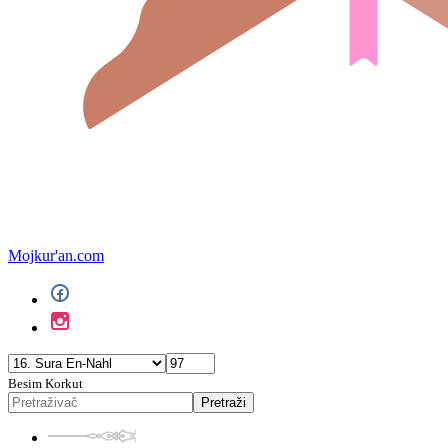
Mojkur'an.com
Besim Korkut
Pretraži