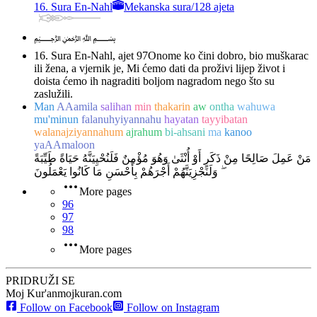
16. Sura En-Nahl
Mekanska sura
/
128 ajeta
﷽
16. Sura En-Nahl, ajet 97
Onome ko čini dobro, bio muškarac
ili žena, a vjernik je, Mi ćemo dati da proživi lijep život i
doista ćemo ih nagraditi boljom nagradom nego što su
zaslužili.
Man
AAamila
salihan
min
thakarin
aw
ontha
wahuwa
mu'minun
falanuhyiyannahu
hayatan
tayyibatan
walanajziyannahum
ajrahum
bi-ahsani
ma
kanoo
yaAAmaloon
مَنْ عَمِلَ صَالِحًا مِنْ ذَكَرٍ أَوْ أُنْثَىٰ وَهُوَ مُؤْمِنٌ فَلَنُحْيِيَنَّهُ حَيَاةً طَيِّبَةً
ۖ وَلَنَجْزِيَنَّهُمْ أَجْرَهُمْ بِأَحْسَنِ مَا كَانُوا يَعْمَلُونَ
More pages
96
97
98
More pages
PRIDRUŽI SE
Moj Kur'an
mojkuran.com
Follow on Facebook
Follow on Instagram