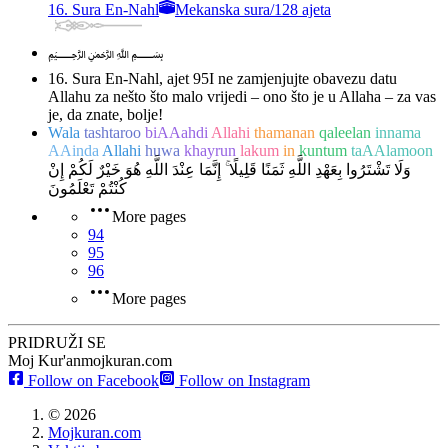
16. Sura En-Nahl
Mekanska sura
/
128 ajeta
﷽
16. Sura En-Nahl, ajet 95
I ne zamjenjujte obavezu datu
Allahu za nešto što malo vrijedi – ono što je u Allaha – za vas
je, da znate, bolje!
Wala
tashtaroo
biAAahdi
Allahi
thamanan
qaleelan
innama
AAinda
Allahi
huwa
khayrun
lakum
in
kuntum
taAAlamoon
وَلَا تَشْتَرُوا بِعَهْدِ اللَّهِ ثَمَنًا قَلِيلًا ۚ إِنَّمَا عِنْدَ اللَّهِ هُوَ خَيْرٌ لَكُمْ إِنْ
كُنْتُمْ تَعْلَمُونَ
More pages
94
95
96
More pages
PRIDRUŽI SE
Moj Kur'an
mojkuran.com
Follow on Facebook
Follow on Instagram
©
2026
Mojkuran.com