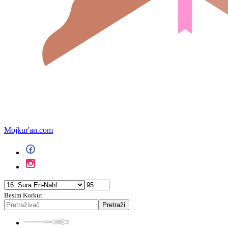
Mojkur'an.com
Besim Korkut
Pretraži