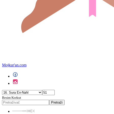
Mojkur'an.com
Besim Korkut
Pretraži