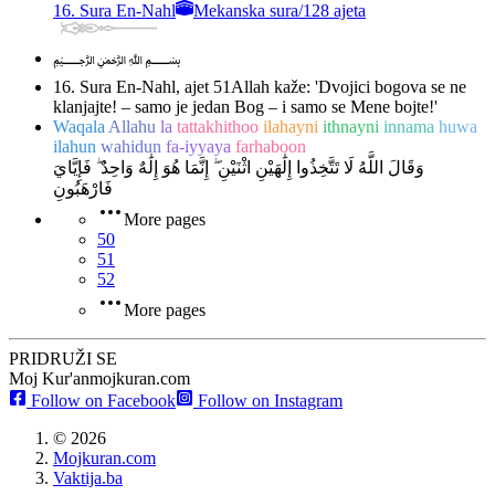
16. Sura En-Nahl
Mekanska sura
/
128 ajeta
﷽
16. Sura En-Nahl, ajet 51
Allah kaže: 'Dvojici bogova se ne
klanjajte! – samo je jedan Bog – i samo se Mene bojte!'
Waqala
Allahu
la
tattakhithoo
ilahayni
ithnayni
innama
huwa
ilahun
wahidun
fa-iyyaya
farhaboon
وَقَالَ اللَّهُ لَا تَتَّخِذُوا إِلَٰهَيْنِ اثْنَيْنِ ۖ إِنَّمَا هُوَ إِلَٰهٌ وَاحِدٌ ۖ فَإِيَّايَ
فَارْهَبُونِ
More pages
50
51
52
More pages
PRIDRUŽI SE
Moj Kur'an
mojkuran.com
Follow on Facebook
Follow on Instagram
©
2026
Mojkuran.com
Vaktija.ba