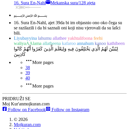
16. Sura En-Nahl
Mekanska sura
/
128 ajeta
﷽
16. Sura En-Nahl, ajet 39
da bi im objasnio ono oko čega su
se razilazili i da bi saznali oni koji nisu vjerovali da su lašci
bili.
Liyubayyina
lahumu
allathee
yakhtalifoona
feehi
waliyaAAlama
allatheena
kafaroo
annahum
kanoo
kathibeen
لِيُبَيِّنَ لَهُمُ الَّذِي يَخْتَلِفُونَ فِيهِ وَلِيَعْلَمَ الَّذِينَ كَفَرُوا أَنَّهُمْ كَانُوا
كَاذِبِينَ
More pages
38
39
40
More pages
PRIDRUŽI SE
Moj Kur'an
mojkuran.com
Follow on Facebook
Follow on Instagram
©
2026
Mojkuran.com