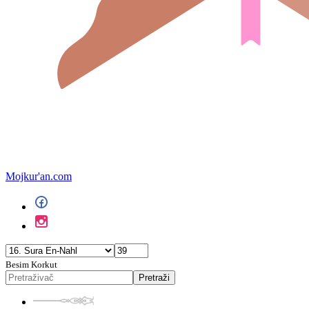
Mojkur'an.com
Besim Korkut
Pretraži