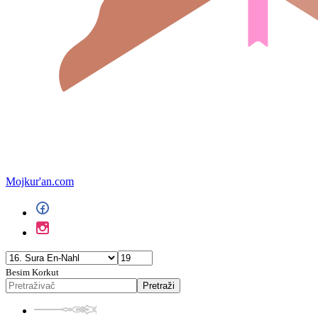
Mojkur'an.com
Besim Korkut
Pretraži