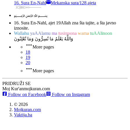
16. Sura En-Nahl
Mekanska sura
/
128 ajeta
﷽
16. Sura En-Nahl, ajet 19
Allah zna šta tajite, a šta javno
iznosite.
Wallahu
yaAAlamu
ma
tusirroona
wama
tuAAlinoon
وَاللَّهُ يَعْلَمُ مَا تُسِرُّونَ وَمَا تُعْلِنُونَ
More pages
18
19
20
More pages
PRIDRUŽI SE
Moj Kur'an
mojkuran.com
Follow on Facebook
Follow on Instagram
©
2026
Mojkuran.com
Vaktija.ba