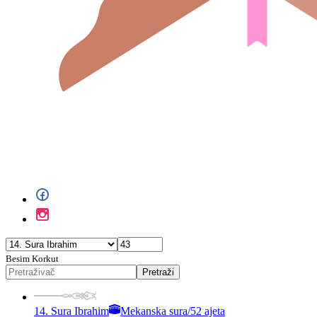
Besim Korkut
Pretraži
14. Sura Ibrahim
Mekanska sura
/
52 ajeta